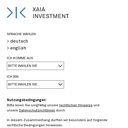
EN
<
>
SPRACHE WÄHLEN
> deutsch
> english
04/29/2019
ICH KOMME AUS
Created by
Dr. Amelie Hüttner,Prof. Dr. Matthias
BITTE WÄHLEN SIE
Scherer
ICH BIN
Anwendung von geostatistischen
BITTE WÄHLEN SIE
Modellierungsansätzen auf Finanzdaten
Nutzungsbedingungen:
Bitte lesen Sie sorgfältig unsere
rechtlichen Hinweise
und
Es wird untersucht, wie die gemeinsame
unsere
Datenschutzrichtlinien
durch.
Modellierung von Finanzdaten von Ansätzen aus der
In diesem Zusammenhang dürften wir besonders auf folgende
Geostatistik profitieren kann. Kernidee ist die
rechtliche Bedingungen hinweisen: