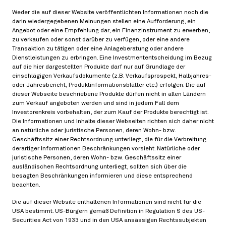
gemeinsame Modellierung der Daten als Gauß’sches
Weder die auf dieser Website veröffentlichten Informationen noch die
Zufallsfeld, welches vollständig durch seinen
darin wiedergegebenen Meinungen stellen eine Aufforderung, ein
Erwartungswert und seine Kovarianzfunktion
Angebot oder eine Empfehlung dar, ein Finanzinstrument zu erwerben,
zu verkaufen oder sonst darüber zu verfügen, oder eine andere
charakterisiert wird. Letztere wird als Funktion des
Transaktion zu tätigen oder eine Anlageberatung oder andere
Abstands zwischen den Datenpunkten, d.h. Firmen,
Dienstleistungen zu erbringen. Eine Investmententscheidung im Bezug
aufgefasst. Der vorgestellte Ansatz erlaubt es, in
auf die hier dargestellten Produkte darf nur auf Grundlage der
einschlägigen Verkaufsdokumente (z.B. Verkaufsprospekt, Halbjahres-
einfacher Weise neue Datenpunkte (d.h. Firmen) in
oder Jahresbericht, Produktinformationsblätter etc.) erfolgen. Die auf
bestehende Analysen miteinzubeziehen, was beim
dieser Webseite beschriebene Produkte dürfen nicht in allen Ländern
zum Verkauf angeboten werden und sind in jedem Fall dem
Schätzen von großen Kovarianzmatrizen und bei der
Investorenkreis vorbehalten, der zum Kauf der Produkte berechtigt ist.
Interpolation fehlender Daten von Vorteil ist. In der
Die Informationen und Inhalte dieser Webseiten richten sich daher nicht
Anwendung auf Finanzdaten ist es typischerweise
an natürliche oder juristische Personen, deren Wohn- bzw.
Geschäftssitz einer Rechtsordnung unterliegt, die für die Verbreitung
nötig, höherdimensionale Koordinatensysteme zu
derartiger Informationen Beschränkungen vorsieht. Natürliche oder
betrachten als in der klassischen Geostatistik. Wir
juristische Personen, deren Wohn- bzw. Geschäftssitz einer
ausländischen Rechtsordnung unterliegt, sollten sich über die
diskutieren ausführlich die dafür nötigen
besagten Beschränkungen informieren und diese entsprechend
Anpassungen und besprechen als
beachten.
Anwendungsbeispiele das Schätzen großer
Die auf dieser Website enthaltenen Informationen sind nicht für die
Kovarianzmatrizen und die Interpolation fehlender
USA bestimmt. US-Bürgern gemäß Definition in Regulation S des US-
Daten in einem Datensatz von CDS-Spreads aus
Securities Act von 1933 und in den USA ansässigen Rechtssubjekten