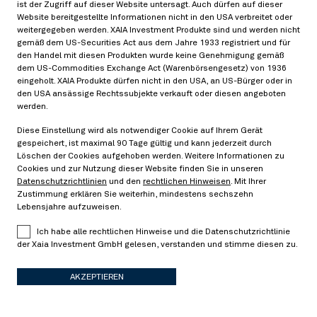
ist der Zugriff auf dieser Website untersagt. Auch dürfen auf dieser
dem iTraxx-Universum.
Website bereitgestellte Informationen nicht in den USA verbreitet oder
weitergegeben werden. XAIA Investment Produkte sind und werden nicht
gemäß dem US-Securities Act aus dem Jahre 1933 registriert und für
den Handel mit diesen Produkten wurde keine Genehmigung gemäß
Link zum Paper
dem US-Commodities Exchange Act (Warenbörsengesetz) von 1936
eingeholt. XAIA Produkte dürfen nicht in den USA, an US-Bürger oder in
den USA ansässige Rechtssubjekte verkauft oder diesen angeboten
werden.
Diese Einstellung wird als notwendiger Cookie auf Ihrem Gerät
gespeichert, ist maximal 90 Tage gültig und kann jederzeit durch
Negative Basis
Löschen der Cookies aufgehoben werden. Weitere Informationen zu
02/18/2019
Cookies und zur Nutzung dieser Website finden Sie in unseren
Datenschutzrichtlinien
und den
rechtlichen Hinweisen
. Mit Ihrer
Zustimmung erklären Sie weiterhin, mindestens sechszehn
Lebensjahre aufzuweisen.
Pricing-Hedging-Dualität für
Ich habe alle rechtlichen Hinweise und die Datenschutzrichtlinie
Kreditausfallversicherungen und negative Basis
der Xaia Investment GmbH gelesen, verstanden und stimme diesen zu.
Arbitrage
> Read more
AKZEPTIEREN