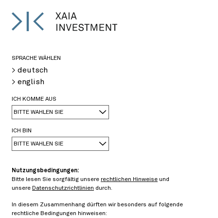
EN
<
>
SPRACHE WÄHLEN
> deutsch
> english
02/06/2015
ICH KOMME AUS
Created by
Nadja Ferger
BITTE WÄHLEN SIE
> PDF
ICH BIN
Recovery Swaps in der Praxis
BITTE WÄHLEN SIE
Nutzungsbedingungen:
Für gewöhnliche CDS hängt die Höhe der
Bitte lesen Sie sorgfältig unsere
rechtlichen Hinweise
und
Versicherungszahlung von der Verwertungsquote
unsere
Datenschutzrichtlinien
durch.
ab, welche im Auktionsprozess im Anschluss an ein
In diesem Zusammenhang dürften wir besonders auf folgende
Kreditereignis stattfindet. Dies bedingt eine
rechtliche Bedingungen hinweisen: