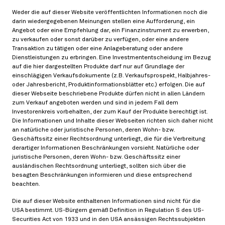
Ungewissheit über die Höhe der Zahlung. In einigen
Weder die auf dieser Website veröffentlichten Informationen noch die
Fällen, zum Beispiel wenn ein Kreditereignis sehr
darin wiedergegebenen Meinungen stellen eine Aufforderung, ein
wahrscheinlich wird, entsteht im Markt große
Angebot oder eine Empfehlung dar, ein Finanzinstrument zu erwerben,
zu verkaufen oder sonst darüber zu verfügen, oder eine andere
Nachfrage nach einem Produkt, welches diese
Transaktion zu tätigen oder eine Anlageberatung oder andere
Unsicherheit eliminiert. Recovery Swaps gehören in
Dienstleistungen zu erbringen. Eine Investmententscheidung im Bezug
diese Produktklasse. Der vorliegende Artikel gibt
auf die hier dargestellten Produkte darf nur auf Grundlage der
einschlägigen Verkaufsdokumente (z.B. Verkaufsprospekt, Halbjahres-
eine kurze Einführung in die Funktionsweise von
oder Jahresbericht, Produktinformationsblätter etc.) erfolgen. Die auf
Recovery Swaps und ähnlichen Produkten und
dieser Webseite beschriebene Produkte dürfen nicht in allen Ländern
zum Verkauf angeboten werden und sind in jedem Fall dem
diskutiert zusätzlich deren
Investorenkreis vorbehalten, der zum Kauf der Produkte berechtigt ist.
Kapitalbindungsaufwand in der Praxis.
Die Informationen und Inhalte dieser Webseiten richten sich daher nicht
an natürliche oder juristische Personen, deren Wohn- bzw.
Geschäftssitz einer Rechtsordnung unterliegt, die für die Verbreitung
derartiger Informationen Beschränkungen vorsieht. Natürliche oder
juristische Personen, deren Wohn- bzw. Geschäftssitz einer
ausländischen Rechtsordnung unterliegt, sollten sich über die
Negative Basis
besagten Beschränkungen informieren und diese entsprechend
02/18/2019
beachten.
Die auf dieser Website enthaltenen Informationen sind nicht für die
USA bestimmt. US-Bürgern gemäß Definition in Regulation S des US-
Securities Act von 1933 und in den USA ansässigen Rechtssubjekten