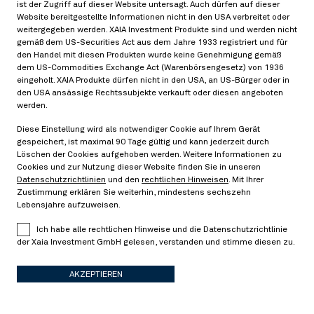
Pricing-Hedging-Dualität für
ist der Zugriff auf dieser Website untersagt. Auch dürfen auf dieser
Kreditausfallversicherungen und negative Basis
Website bereitgestellte Informationen nicht in den USA verbreitet oder
weitergegeben werden. XAIA Investment Produkte sind und werden nicht
Arbitrage
gemäß dem US-Securities Act aus dem Jahre 1933 registriert und für
> Read more
den Handel mit diesen Produkten wurde keine Genehmigung gemäß
dem US-Commodities Exchange Act (Warenbörsengesetz) von 1936
eingeholt. XAIA Produkte dürfen nicht in den USA, an US-Bürger oder in
den USA ansässige Rechtssubjekte verkauft oder diesen angeboten
werden.
Risiko- und Portfolio-Management
05/28/2018
Diese Einstellung wird als notwendiger Cookie auf Ihrem Gerät
gespeichert, ist maximal 90 Tage gültig und kann jederzeit durch
Löschen der Cookies aufgehoben werden. Weitere Informationen zu
Cookies und zur Nutzung dieser Website finden Sie in unseren
Portfolio-Selektion basierend auf
Datenschutzrichtlinien
und den
rechtlichen Hinweisen
. Mit Ihrer
Graphentheorie: Hat Herr Markowitz seine Finger
Zustimmung erklären Sie weiterhin, mindestens sechszehn
Lebensjahre aufzuweisen.
im Spiel?
Ich habe alle rechtlichen Hinweise und die Datenschutzrichtlinie
> Read more
der Xaia Investment GmbH gelesen, verstanden und stimme diesen zu.
AKZEPTIEREN
Derivate-Bewertung
08/14/2017