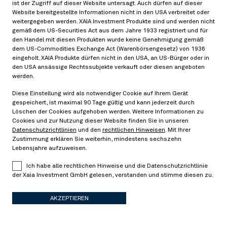
ist der Zugriff auf dieser Website untersagt. Auch dürfen auf dieser
Dr. Wolfgang Klopfer ist Vorsitzender der
Website bereitgestellte Informationen nicht in den USA verbreitet oder
weitergegeben werden. XAIA Investment Produkte sind und werden nicht
Geschäftsführung der XAIA Investment GmbH.
gemäß dem US-Securities Act aus dem Jahre 1933 registriert und für
Nach dem Studium der Mathematik, Physik und
den Handel mit diesen Produkten wurde keine Genehmigung gemäß
dem US-Commodities Exchange Act (Warenbörsengesetz) von 1936
Informatik an der TU München promovierte er im
eingeholt. XAIA Produkte dürfen nicht in den USA, an US-Bürger oder in
Fach Mathematik. Bevor er 2009 Gründungspartner
den USA ansässige Rechtssubjekte verkauft oder diesen angeboten
von XAIA wurde, war er elf Jahre in
werden.
verantwortungsvollen Positionen bei der UniCredit
Diese Einstellung wird als notwendiger Cookie auf Ihrem Gerät
Group tätig, zuletzt als Bereichsleiter für den
gespeichert, ist maximal 90 Tage gültig und kann jederzeit durch
Löschen der Cookies aufgehoben werden. Weitere Informationen zu
Eigenhandel.
Cookies und zur Nutzung dieser Website finden Sie in unseren
Datenschutzrichtlinien
und den
rechtlichen Hinweisen
. Mit Ihrer
Zustimmung erklären Sie weiterhin, mindestens sechszehn
Lebensjahre aufzuweisen.
Ich habe alle rechtlichen Hinweise und die Datenschutzrichtlinie
TEAM
der Xaia Investment GmbH gelesen, verstanden und stimme diesen zu.
AKZEPTIEREN