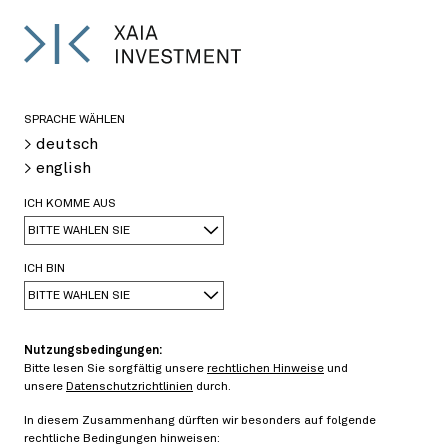
EN
<
>
SPRACHE WÄHLEN
> deutsch
Dr. Wolfgang Klopfer
> english
Vorsitzender der Geschäftsführung
ICH KOMME AUS
Tel.: +49 89 589275-130
wolfgang.klopfer@xaia.com
BITTE WÄHLEN SIE
ICH BIN
BITTE WÄHLEN SIE
Nutzungsbedingungen:
Bitte lesen Sie sorgfältig unsere
rechtlichen Hinweise
und
unsere
Datenschutzrichtlinien
durch.
In diesem Zusammenhang dürften wir besonders auf folgende
rechtliche Bedingungen hinweisen: