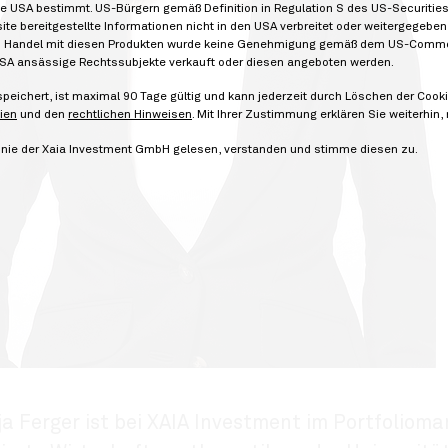
die USA bestimmt. US-Bürgern gemäß Definition in Regulation S des US-Securitie
site bereitgestellte Informationen nicht in den USA verbreitet oder weitergegeb
den Handel mit diesen Produkten wurde keine Genehmigung gemäß dem US-Commo
 USA ansässige Rechtssubjekte verkauft oder diesen angeboten werden.
speichert, ist maximal 90 Tage gültig und kann jederzeit durch Löschen der Co
ien
und den
rechtlichen Hinweisen
. Mit Ihrer Zustimmung erklären Sie weiterh
tlinie der Xaia Investment GmbH gelesen, verstanden und stimme diesen zu.
a Ferger ist bei XAIA Investment im Portfolioma