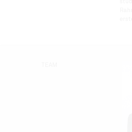
stud
Rahm
erst
TEAM