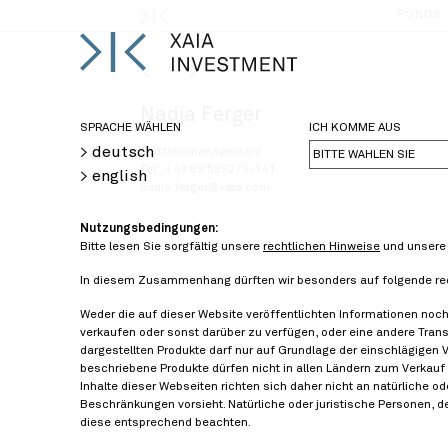
FONDS
<
>
Nadja Ferger
SPRACHE WÄHLEN
ICH KOMME AUS
> deutsch
Portfoliomanagement
BITTE WÄHLEN SIE
Tel.: +49 89 589275-141
> english
nadja.ferger@xaia.com
Nutzungsbedingungen:
Bitte lesen Sie sorgfältig unsere
rechtlichen Hinweise
und unser
In diesem Zusammenhang dürften wir besonders auf folgende re
Weder die auf dieser Website veröffentlichten Informationen noc
verkaufen oder sonst darüber zu verfügen, oder eine andere Trans
dargestellten Produkte darf nur auf Grundlage der einschlägigen 
beschriebene Produkte dürfen nicht in allen Ländern zum Verkauf 
Inhalte dieser Webseiten richten sich daher nicht an natürliche o
Beschränkungen vorsieht. Natürliche oder juristische Personen, 
diese entsprechend beachten.