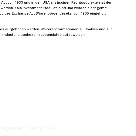
s Act von 1933 und in den USA ansässigen Rechtssubjekten ist der
en werden. XAIA Investment Produkte sind und werden nicht gemäß
dities Exchange Act (Warenbörsengesetz) von 1936 eingeholt.
okies aufgehoben werden. Weitere Informationen zu Cookies und zur
in, mindestens sechszehn Lebensjahre aufzuweisen.
nagement tätig. Sie